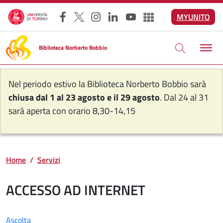
Salta al contenuto principale
MYUNITO
Facebook
X
Instagram
LinkedIn
YouTube
Altri social
Biblioteca Norberto Bobbio
Nel periodo estivo la Biblioteca Norberto Bobbio sarà
chiusa dal 1 al 23 agosto e il 29 agosto
. Dal 24 al 31
sarà aperta con orario 8,30-14,15
Home
Servizi
ACCESSO AD INTERNET
Ascolta