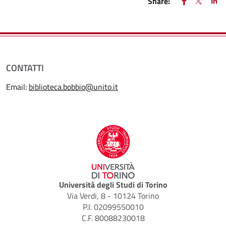
FACEBOOK
(apre una nu
X
(apre un
LIN
(ap
Share:
CONTATTI
Email:
biblioteca.bobbio@unito.it
Università degli Studi di Torino
Via Verdi, 8 - 10124 Torino
P.I. 02099550010
C.F. 80088230018