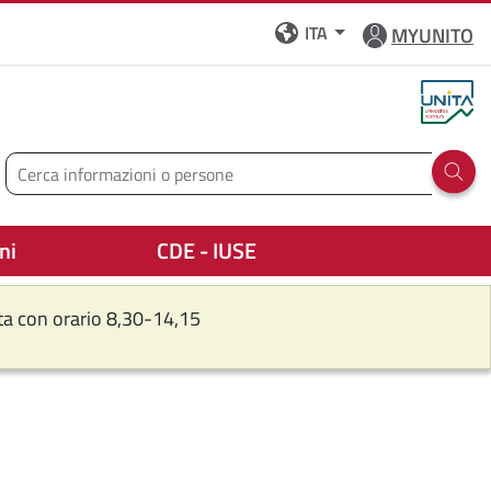
ITA
MYUNITO
Cerca
Run 
ni
CDE - IUSE
rta con orario 8,30-14,15