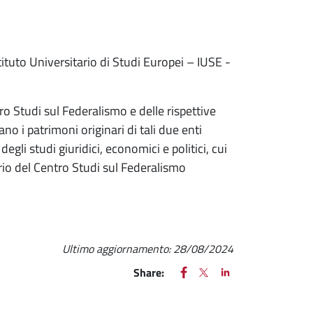
tituto Universitario di Studi Europei – IUSE -
tro Studi sul Federalismo e delle rispettive
ano i patrimoni originari di tali due enti
li studi giuridici, economici e politici, cui
rio del Centro Studi sul Federalismo
Ultimo aggiornamento:
28/08/2024
FACEBOOK
(apre una nuova finestra)
X
(apre una nuova finestr
LINKEDIN
(apre una nuova fi
Share: