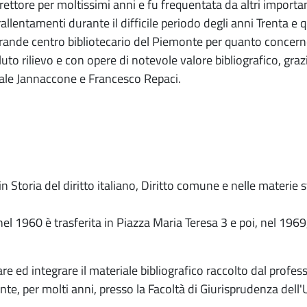
ettore per moltissimi anni e fu frequentata da altri importan
 rallentamenti durante il difficile periodo degli anni Trenta e
rande centro bibliotecario del Piemonte per quanto concerne
 rilievo e con opere di notevole valore bibliografico, grazi
quale Jannaccone e Francesco Repaci.
in Storia del diritto italiano, Diritto comune e nelle materie 
 1960 è trasferita in Piazza Maria Teresa 3 e poi, nel 1969, 
e ed integrare il materiale bibliografico raccolto dal profess
te, per molti anni, presso la Facoltà di Giurisprudenza dell'U