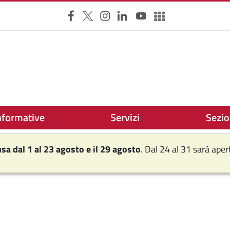
Facebook
X
Instagram
LinkedIn
YouTube
Altri social
nformative
Servizi
Sezio
usa dal 1 al 23 agosto e il 29 agosto
. Dal 24 al 31 sarà ape