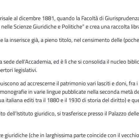
 risale al dicembre 1881, quando la Facoltà di Giurisprudenz
i nelle Scienze Giuridiche e Politiche” e crea una raccolta lib
e la inserisce già, a pieno titolo, nel censimento delle (poch
a sede dell’Accademia, ed è lì che si consolida il nucleo bib
ori legislativi.
buiscono ad accrescerne il patrimonio vari lasciti e doni, fra i 
onografie in varie lingue pubblicate nella seconda metà dell’
taliana editi tra il 1880 e il 1930 di storia del diritto) e qu
to dell’Istituto giuridico, si trasferisce presso il Palazzo de
 giuridiche (che in larghissima parte coincide con il vecchio 