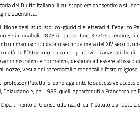
Storia del Diritto Italiano, il cui scopo era consentire a stud
gine scientifica.
il filone degli studi storico-giuridici e letterari di Federico P
o 32 incunaboli, 2878 cinquecentine, 3720 seicentine, circa
unti un manoscritto datato seconda metà del XIV secolo, una 
nda metà dell'Ottocento e alcune riproduzioni anastatiche di 
e amministrativo e normativo, destinati ad essere affissi o dist
ali nozze, vestizioni sacerdotali o monacali e feste religiose.
el professor Patetta, si sono aggiunte le successive accessioni
li, Chiaudano e, dal 1983, quelli appartenuti a Francesco ed 
 Dipartimento di Giurisprudenza, di cui l'Istituto è andato a c