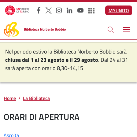
Salta al contenuto principale
MYUNITO
Facebook
X
Instagram
LinkedIn
YouTube
Altri social
Biblioteca Norberto Bobbio
Nel periodo estivo la Biblioteca Norberto Bobbio sarà
chiusa dal 1 al 23 agosto e il 29 agosto
. Dal 24 al 31
sarà aperta con orario 8,30-14,15
Home
La Biblioteca
ORARI DI APERTURA
Ascolta