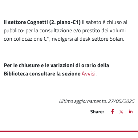
Il settore Cognetti (2. piano-C1)
il sabato è chiuso al
pubblico: per la consultazione e/o prestito dei volumi
con collocazione C*, rivolgersi al desk settore Solari.
Per le chiusure e le variazioni di orario della
Biblioteca consultare la sezione
Avvisi
.
Ultimo aggiornamento:
27/05/2025
FACEBOOK
(apre una nu
X
(apre un
LIN
(ap
Share: